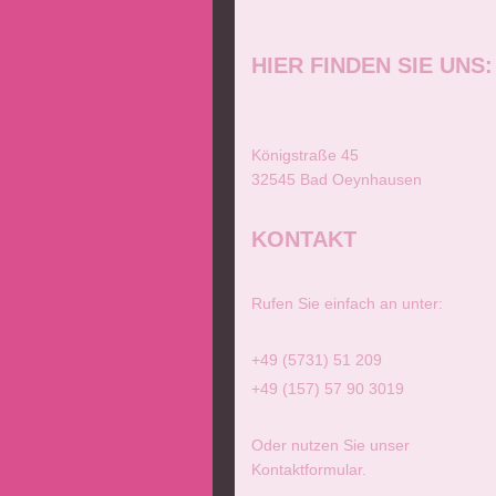
HIER FINDEN SIE UNS:
Königstraße 45
32545 Bad Oeynhausen
KONTAKT
Rufen Sie einfach an unter:
+49 (5731) 51 209
+49 (157) 57 90 3019
Oder nutzen Sie unser
Kontaktformular.